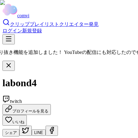
comvi
クリップ
プレイリスト
クリエイター
発見
ログイン
新規登録
切り抜き機能を追加しました！ YouTubeの配信にも対応したので
labond4
twitch
プロフィールを見る
いいね
シェア
LINE