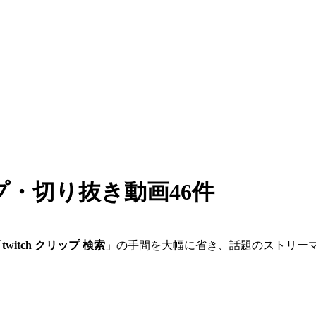
ップ・切り抜き動画
46
件
「
twitch クリップ 検索
」の手間を大幅に省き、話題のストリー