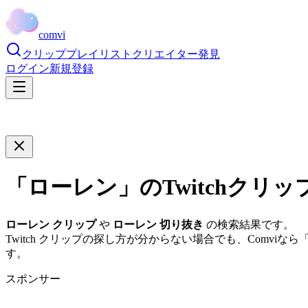
comvi
クリップ
プレイリスト
クリエイター
発見
ログイン
新規登録
「
ローレン
」のTwitchクリ
ローレン
クリップ
や
ローレン
切り抜き
の検索結果です。
Twitch クリップの探し方が分からない場合でも、Comviなら
す。
スポンサー